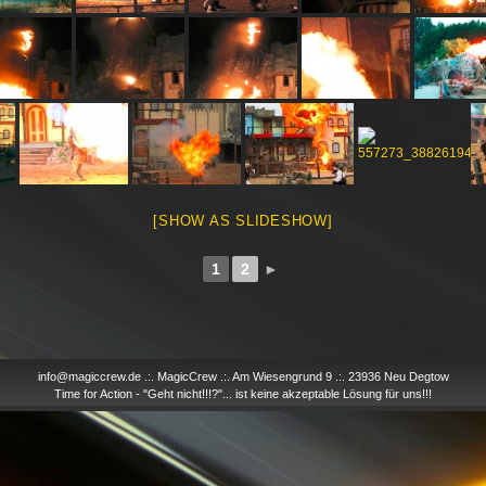
[SHOW AS SLIDESHOW]
1
2
►
info@magiccrew.de .:. MagicCrew .:. Am Wiesengrund 9 .:. 23936 Neu Degtow
Time for Action - "Geht nicht!!!?"... ist keine akzeptable Lösung für uns!!!